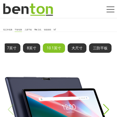
笔记本电脑
平板电脑
儿童平板
Mini 主机
智能相框
IoT
7英寸
8英寸
10.1英寸
大尺寸
三防平板