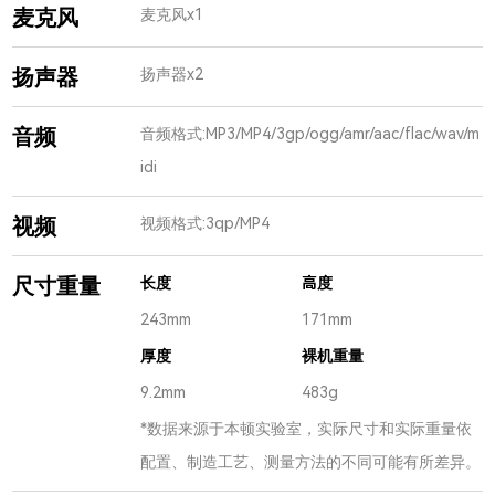
麦克风
麦克风x1
扬声器
扬声器x2
音频
音频格式:MP3/MP4/3gp/ogg/amr/aac/flac/wav/m
idi
视频
视频格式:3qp/MP4
尺寸重量
长度
高度
243mm
171mm
厚度
裸机重量
9.2mm
483g
*数据来源于本顿实验室，实际尺寸和实际重量依
配置、制造工艺、测量方法的不同可能有所差异。