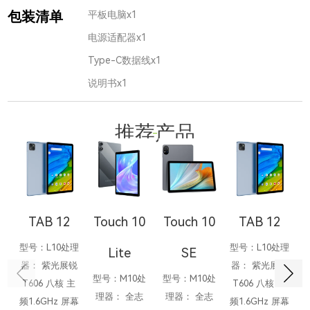
包装清单
平板电脑x1
电源适配器x1
Type-C数据线x1
说明书x1
推荐产品
TAB 12
Touch 10
Touch 10
TAB 12
型号：L10处理
型号：L10处理
型
Lite
SE
器： 紫光展锐
器： 紫光展锐
器
型号：M10处
型号：M10处
T606 八核 主
T606 八核 主
T
理器： 全志
理器： 全志
频1.6GHz 屏幕
频1.6GHz 屏幕
频