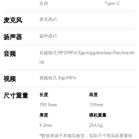
支持
Type-C
麦克风
麦克风x1
扬声器
扬声器x1
音频
音频格式:MP3/MP4/3gp/ogg/amr/aac/flac/wav/m
idi
视频
视频格式:3qp/MP4
尺寸重量
长度
高度
189.5mm
109mm
厚度
裸机重量
9.2mm
254.5g
*数据来源于本顿实验室，实际尺寸和实际重量依