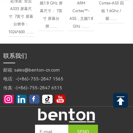
处理器: 全志
频1.8 GHz 屏
ARM
Cortex-A53 四
A333 屏幕尺
幕尺寸： 7英
Cortex™-
核 1.6Ghz /
寸: 7英寸 屏幕
寸 屏幕分
ASS，主频1.8
紫……
A
分辨率：
辨……
GHz ……
1024*600 ……
联系我们
邮箱: sales@benton-cn.com
电话: -(+86)-755-2847 1565
传真: -(+86)-755-2847 6515
SEND