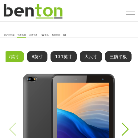
笔记本电脑
平板电脑
儿童平板
Mini 主机
智能相框
IoT
7英寸
8英寸
10.1英寸
大尺寸
三防平板