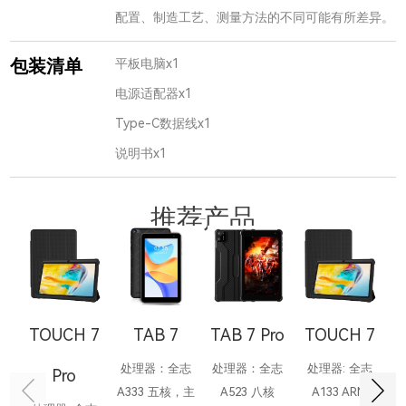
配置、制造工艺、测量方法的不同可能有所差异。
包装清单
平板电脑x1
电源适配器x1
Type-C数据线x1
说明书x1
推荐产品
TOUCH 7
TAB 7
TAB 7 Pro
TOUCH 7
T
处理器：全志
处理器：全志
处理器: 全志
Pro
A333 五核，主
A523 八核
A133 ARM