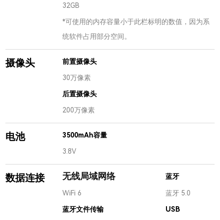
32GB
*可使用的内存容量小于此栏标明的数值，因为系
统软件占用部分空间。
摄像头
前置摄像头
30万像素
后置摄像头
200万像素
电池
3500mAh容量
3.8V
无线局域网络
数据连接
蓝牙
WiFi 6
蓝牙 5.0
蓝牙文件传输
USB