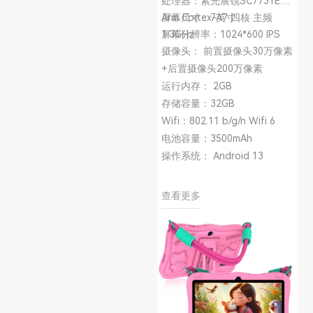
处理器：紫光展锐SC7731E
Arm Cortex-A7 四核 主频
屏幕尺寸：7英寸
1.3GHz
屏幕分辨率：1024*600 IPS
摄像头： 前置摄像头30万像素
+后置摄像头200万像素
运行内存： 2GB
存储容量：32GB
Wifi：802.11 b/g/n Wifi 6
电池容量：3500mAh
操作系统： Android 13
查看更多