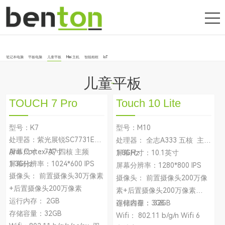
笔记本电脑
平板电脑
儿童平板
Mini 主机
智能相框
IoT
儿童平板
TOUCH 7 Pro
Touch 10 Lite
型号：K7
型号：M10
处理器：紫光展锐SC7731E
处理器： 全志A333 五核 主频
Arm Cortex-A7 四核 主频
屏幕尺寸：7英寸
1.8GHz
屏幕尺寸：10.1英寸
1.3GHz
屏幕分辨率：1024*600 IPS
屏幕分辨率：1280*800 IPS
摄像头： 前置摄像头30万像素
摄像头： 前置摄像头200万像
+后置摄像头200万像素
素+后置摄像头200万像素
运行内存： 2GB
运行内存：3GB
存储容量： 32GB
存储容量：32GB
Wifi： 802.11 b/g/n Wifi 6