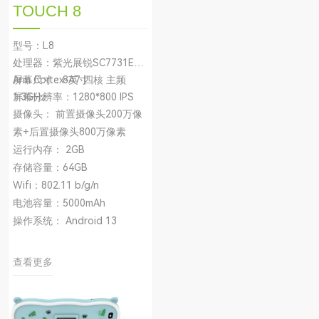
TOUCH 8
型号：L8
处理器：紫光展锐SC7731E
Arm Cortex-A7 四核 主频
屏幕尺寸：8英寸
1.3GHz
屏幕分辨率：1280*800 IPS
摄像头： 前置摄像头200万像
素+后置摄像头800万像素
运行内存： 2GB
存储容量：64GB
Wifi：802.11 b/g/n
电池容量：5000mAh
操作系统： Android 13
查看更多