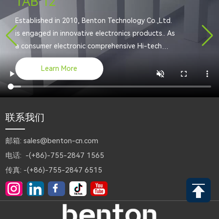
TAB 12
Established in 2010, Benton Technology Co.,Ltd.
is engaged in innovative electronics products.. As
a consumer electronic comprehensive Hi-tech
company integrating independent strong R&D
Learn More
and modern lab, production and merchandising.
联系我们
邮箱: sales@benton-cn.com
电话: -(+86)-755-2847 1565
传真: -(+86)-755-2847 6515